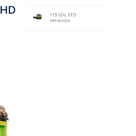
 HD
115 SDL STD
04 Feb 2024