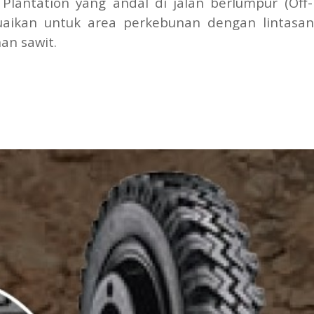
lantation yang andal di jalan berlumpur (Off-
suaikan untuk area perkebunan dengan lintasa
an sawit.