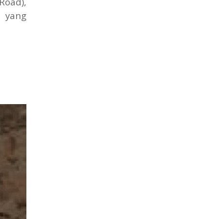
Road),
n yang