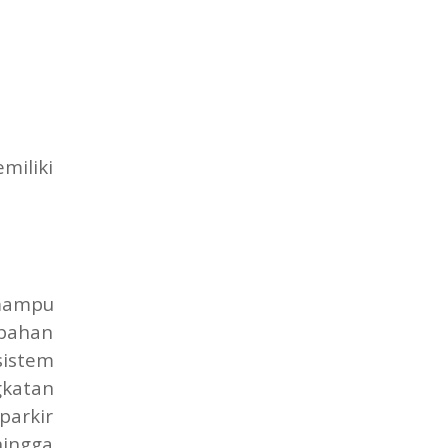
miliki
 mampu
 bahan
sistem
gkatan
parkir
hingga