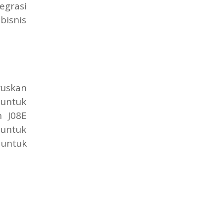
egrasi
bisnis
ruskan
 untuk
n J08E
 untuk
 untuk