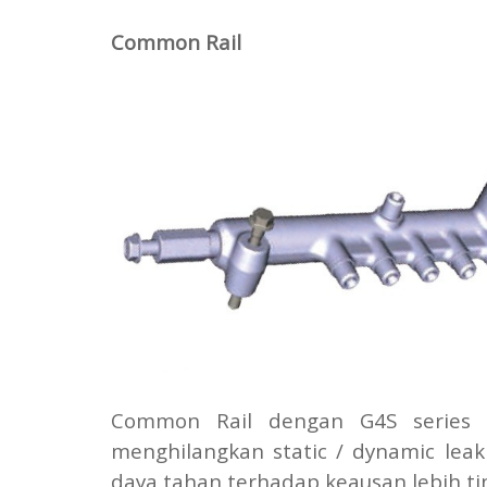
Common Rail
Common Rail dengan G4S series i
menghilangkan static / dynamic lea
daya tahan terhadap keausan lebih tin