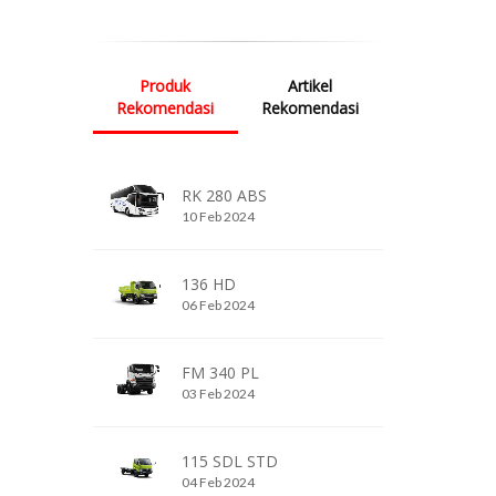
Produk
Artikel
Rekomendasi
Rekomendasi
RK 280 ABS
10 Feb 2024
136 HD
06 Feb 2024
FM 340 PL
03 Feb 2024
115 SDL STD
04 Feb 2024