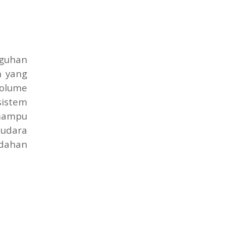
gguhan
n yang
volume
sistem
mampu
 udara
udahan