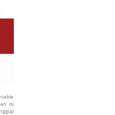
riable
an isi
nggup